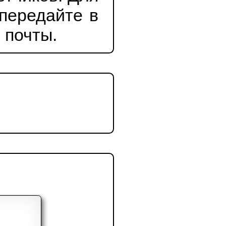
и в сфере ЖКХ,
елать заявку на
 счетчиков. Для
та передайте в
ной почты.