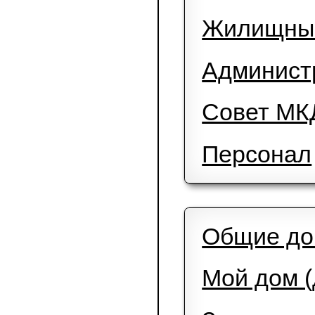
Карта сайт
Главная
Жилищн
Админис
Совет М
Персона