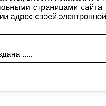
 законодательными актам
тветы на свои вопросы, сд
 работы, внести показания
сновными страницами сай
нии адрес своей электрон
здана .....