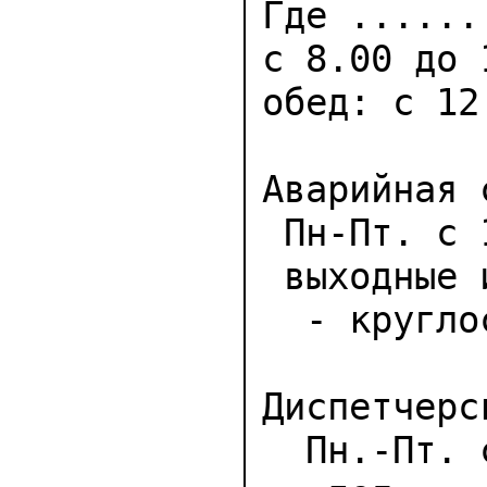
Прием гра
Где ......
с 8.00 до
обед: с 1
Аварийная
 Пн-Пт. с 17.00 до 8.00,

 выходные и праздничные дни

  - круглосуточно

Диспетчер