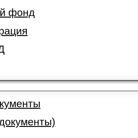
а
ый фонд
трация
КД
л