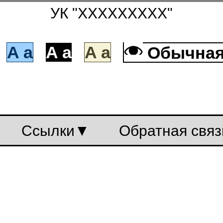
УК "XXXXXXXXX"
a
A a
A a
A a
Обычн
Ссылки
Обратная с