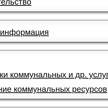
окументы
 (документы)
ательство
я информация
и