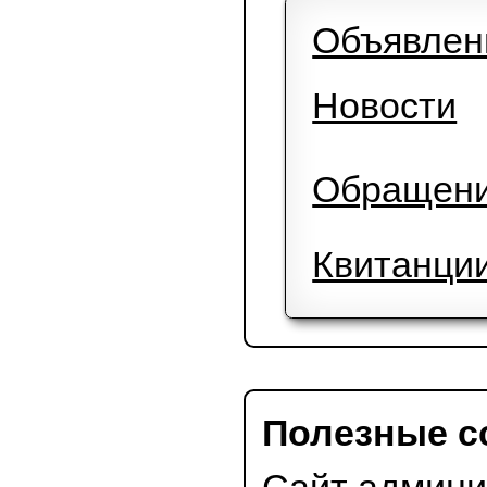
Поставщ
Потребл
Объявле
Новости
Обраще
Квитанц