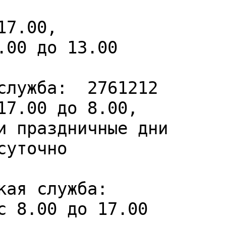
ждан осуществляется :



 17.00, 

2.00 до 13.00

 служба:  2761212 

ская служба:
