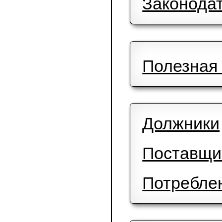
Общие д
Мой дом
Законод
Полезна
Должник