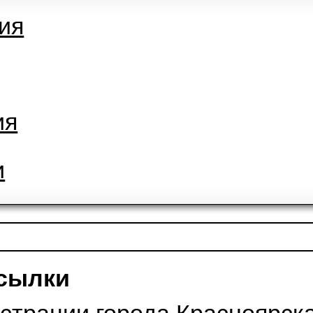
ики коммунальных и др. ус
ение коммунальных ресур
ния
ния
ии