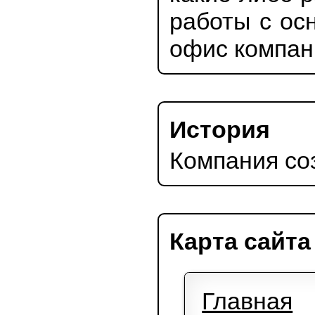
так же с с
получить о
какие-либо
работы с о
офис компа
История
Компания со