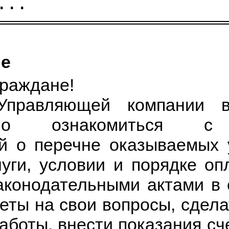
ние
 граждане!
 Управляющей компани
менно ознакомиться
й о перечне оказываемых
слуги, условии и порядке