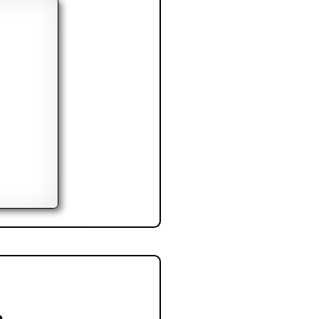
луг
сов