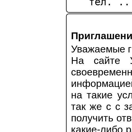
  Пн.-Пт. с 8.00 до 17.00

Приглаше
Уважаемые
На сайте
своевре
информацие
на такие у